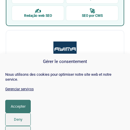
✍
🚀
Redação web SEO
SEO por CMS
Gérer le consentement
Ayima - Chrome Web Store (Extension)
Nous utilisons des cookies pour optimiser notre site web et notre
service.
Visitar Ayima - Chrome Web Store
Gerenciar serviços
(Extension) →
Accepter
CATEGORIA
SEO
Deny
© 2026 Twaino
• Built with
GeneratePress