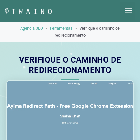
Pular
M
para
o
Agência SEO
»
Ferramentas
»
Verifique o caminho de
conteúdo
redirecionamento
VERIFIQUE O CAMINHO DE
REDIRECIONAMENTO