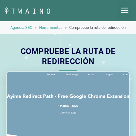
Saltar
M
al
contenido
Agencia SEO
»
Herramientas
»
Compruebe la ruta de redirección
COMPRUEBE LA RUTA DE
REDIRECCIÓN