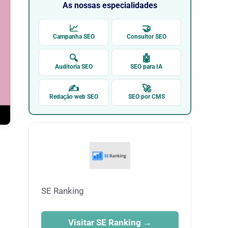
As nossas especialidades
📈
🤝
Campanha SEO
Consultor SEO
🔍
🤖
Auditoria SEO
SEO para IA
✍
🚀
Redação web SEO
SEO por CMS
SE Ranking
Visitar SE Ranking →