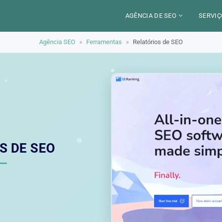
AGÊNCIA DE SEO
SERVIÇ
Agência SEO
»
Ferramentas
»
Relatórios de SEO
CERCA DE
CAM
SETORES
CON
LOCALIZAÇÃO
AUD
PARIS
SEO
TRABALHO
LYON
GEO 
ALEXANDRE MAROTEL
RED
S DE SEO
TRE
ILU