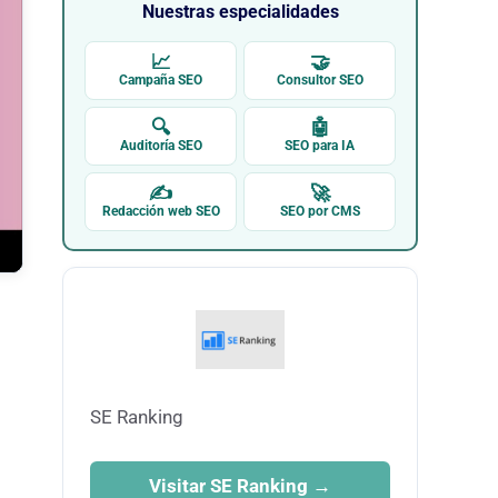
Nuestras especialidades
📈
🤝
Campaña SEO
Consultor SEO
🔍
🤖
Auditoría SEO
SEO para IA
✍
🚀
Redacción web SEO
SEO por CMS
SE Ranking
Visitar SE Ranking →