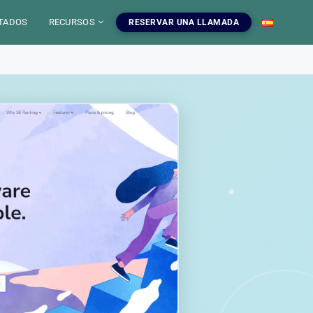
TADOS
RECURSOS
RESERVAR UNA LLAMADA
 IA
mientas SEO
uestros servicios SEO
EO
gratuitas, blog y
ampanas SEO, auditorias,
S
a dominar el SEO.
edaccion web y estrategia de
ontenido.
INFOGRAFIAS
r las herramientas
Ver nuestros servicios