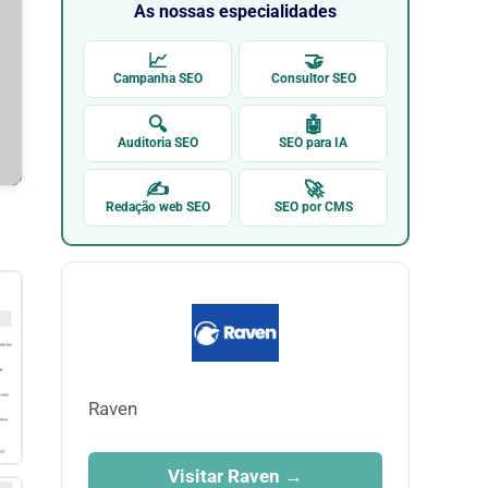
As nossas especialidades
📈
🤝
Campanha SEO
Consultor SEO
🔍
🤖
Auditoria SEO
SEO para IA
✍
🚀
Redação web SEO
SEO por CMS
Raven
Visitar Raven →