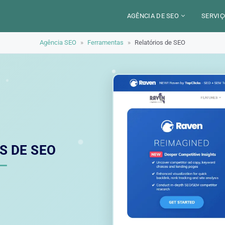
AGÊNCIA DE SEO
SERVIÇ
Agência SEO
»
Ferramentas
»
Relatórios de SEO
CERCA DE
CAM
SETORES
CON
LOCALIZAÇÃO
AUD
PARIS
SEO
TRABALHO
LYON
GEO 
ALEXANDRE MAROTEL
RED
S DE SEO
TRE
ILU