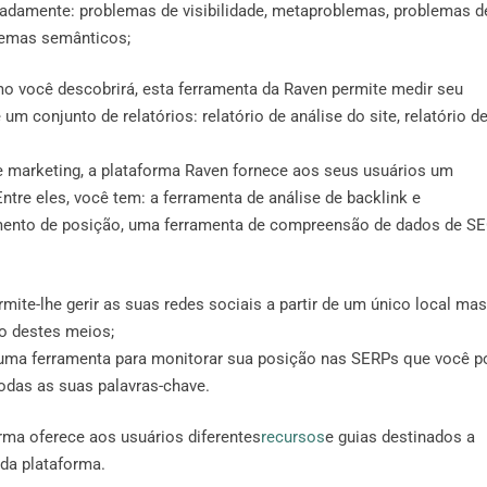
eadamente: problemas de visibilidade, metaproblemas, problemas d
lemas semânticos;
o você descobrirá, esta ferramenta da Raven permite medir seu
 conjunto de relatórios: relatório de análise do site, relatório d
 marketing, a plataforma Raven fornece aos seus usuários um
ntre eles, você tem: a ferramenta de análise de backlink e
amento de posição, uma ferramenta de compreensão de dados de SE
rmite-lhe gerir as suas redes sociais a partir de um único local mas
o destes meios;
 uma ferramenta para monitorar sua posição nas SERPs que você p
odas as suas palavras-chave.
rma oferece aos usuários diferentes
recursos
e guias destinados a
 da plataforma.