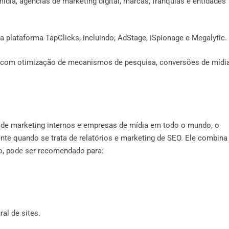
ídia, agências de marketing digital, marcas, franquias e entidades
a plataforma TapClicks, incluindo; AdStage, iSpionage e Megalytic.
a com otimização de mecanismos de pesquisa, conversões de mídi
s de marketing internos e empresas de mídia em todo o mundo, o
te quando se trata de relatórios e marketing de SEO. Ele combina
o, pode ser recomendado para:
al de sites.