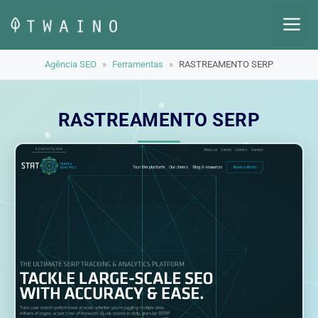
Pular
M
para
o
Agência SEO
»
Ferramentas
»
RASTREAMENTO SERP
conteúdo
RASTREAMENTO SERP