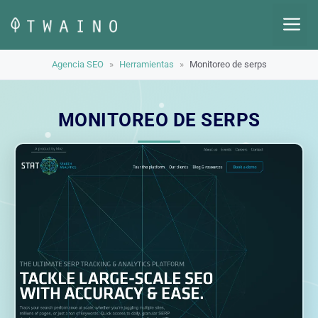
Saltar
M
al
contenido
Agencia SEO
»
Herramientas
»
Monitoreo de serps
MONITOREO DE SERPS