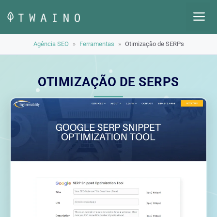
Pular
M
para
o
Agência SEO
»
Ferramentas
»
Otimização de SERPs
conteúdo
OTIMIZAÇÃO DE SERPS