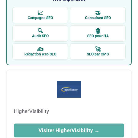
📈
🤝
Campagne SEO
Consultant SEO
🔍
🤖
Audit SEO
SEO pour l'IA
✍
🚀
Rédaction web SEO
SEO par CMS
HigherVisibility
Visiter HigherVisibility →