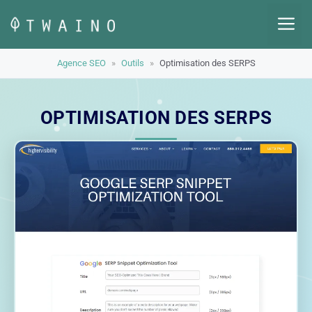
Aller
M
au
contenu
Agence SEO
»
Outils
»
Optimisation des SERPS
OPTIMISATION DES SERPS