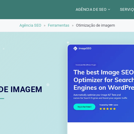
AGÊNCIA DE SEO
SERVIÇ
Agência SEO
»
Ferramentas
»
Otimização de imagem
CERCA DE
CAM
SETORES
CON
LOCALIZAÇÃO
AUD
PARIS
SEO
TRABALHO
LYON
GEO 
ALEXANDRE MAROTEL
RED
DE IMAGEM
TRE
ILU