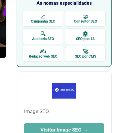
As nossas especialidades
📈
🤝
Campanha SEO
Consultor SEO
🔍
🤖
Auditoria SEO
SEO para IA
✍
🚀
Redação web SEO
SEO por CMS
Image SEO
Visitar Image SEO →