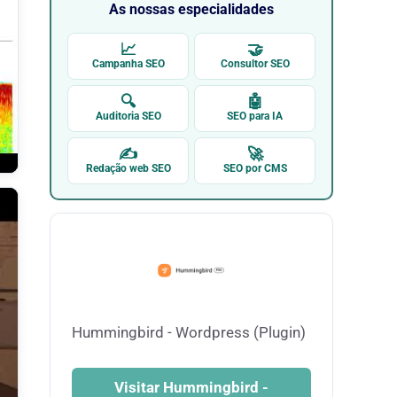
As nossas especialidades
📈
🤝
Campanha SEO
Consultor SEO
🔍
🤖
Auditoria SEO
SEO para IA
✍
🚀
Redação web SEO
SEO por CMS
Hummingbird - Wordpress (Plugin)
Visitar Hummingbird -