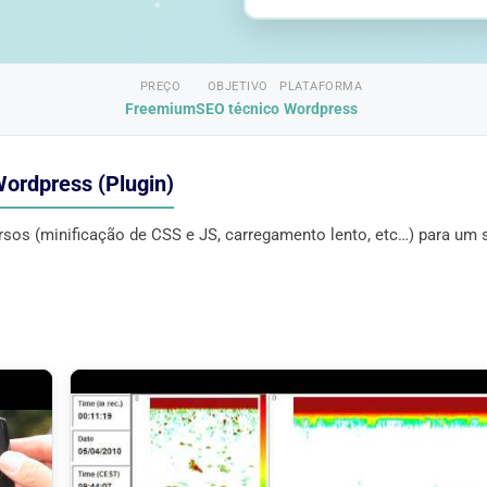
PREÇO
OBJETIVO
PLATAFORMA
Freemium
SEO técnico
Wordpress
ordpress (Plugin)
sos (minificação de CSS e JS, carregamento lento, etc…) para um s