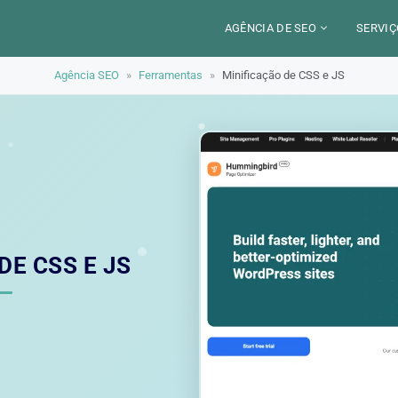
AGÊNCIA DE SEO
SERVIÇ
Agência SEO
»
Ferramentas
»
Minificação de CSS e JS
CERCA DE
CAM
SETORES
CON
LOCALIZAÇÃO
AUD
PARIS
SEO
TRABALHO
LYON
GEO 
ALEXANDRE MAROTEL
RED
DE CSS E JS
TRE
ILU