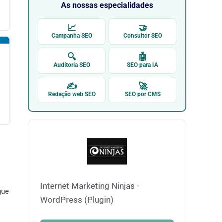
As nossas especialidades
📈
🤝
Campanha SEO
Consultor SEO
🔍
🤖
Auditoria SEO
SEO para IA
✍
🚀
Redação web SEO
SEO por CMS
Internet Marketing Ninjas -
gue
WordPress (Plugin)