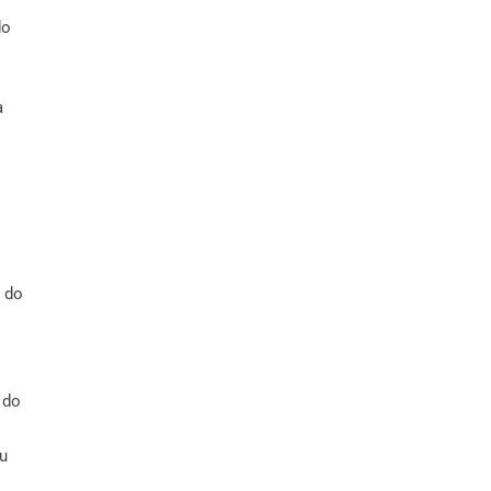
do
a
 do
 do
eu