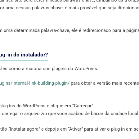
zar seu site para determinadas palavras-chave, atribuindo-as a URLs
or uma dessas palavras-chave, é mais provável que seja direciona
m uma determinada palavra-chave, ele é redirecionado para a págin
ug-in do instalador?
mples como a maioria dos plugins do WordPress:
gins/internal-link-building-plugin/
para obter a versão mais recente
 plug-ins do WordPress e clique em “Carregar”.
a carregar o arquivo zip que você acabou de baixar da unidade local
o “Instalar agora” e depois em “Ativar” para ativar o plug-in em s