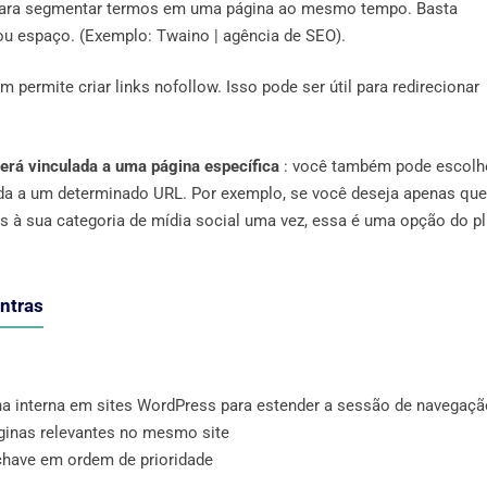
l para segmentar termos em uma página ao mesmo tempo. Basta
ou espaço. (Exemplo: Twaino | agência de SEO).
m permite criar links nofollow. Isso pode ser útil para redirecionar
erá vinculada a uma página específica
: você também pode escolh
da a um determinado URL. Por exemplo, se você deseja apenas que
as à sua categoria de mídia social uma vez, essa é uma opção do pl
ontras
ha interna em sites WordPress para estender a sessão de navegaçã
páginas relevantes no mesmo site
-chave em ordem de prioridade