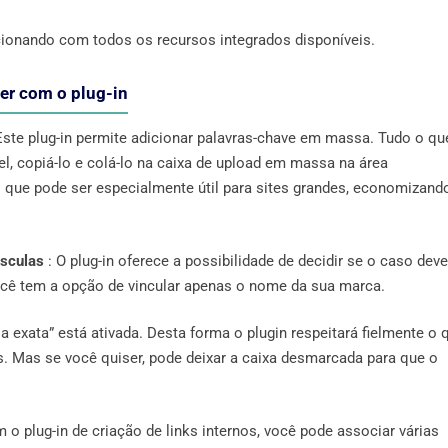
uncionando com todos os recursos integrados disponíveis.
zer com o plug-in
Este plug-in permite adicionar palavras-chave em massa. Tudo o qu
l, copiá-lo e colá-lo na caixa de upload em massa na área
o que pode ser especialmente útil para sites grandes, economizand
úsculas
: O plug-in oferece a possibilidade de decidir se o caso deve
você tem a opção de vincular apenas o nome da sua marca.
a exata” está ativada. Desta forma o plugin respeitará fielmente o 
s. Mas se você quiser, pode deixar a caixa desmarcada para que o
 o plug-in de criação de links internos, você pode associar várias