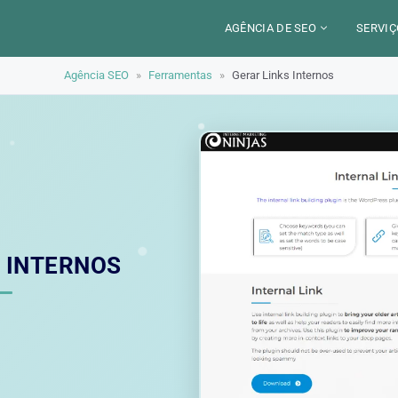
AGÊNCIA DE SEO
SERVIÇ
Agência SEO
»
Ferramentas
»
Gerar Links Internos
CERCA DE
CAM
SETORES
CON
LOCALIZAÇÃO
AUD
PARIS
SEO
TRABALHO
LYON
GEO 
ALEXANDRE MAROTEL
RED
 INTERNOS
TRE
ILU