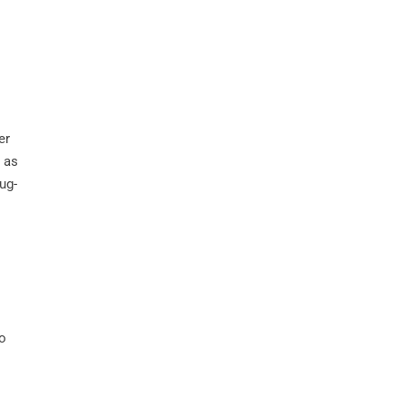
er
 as
ug-
o