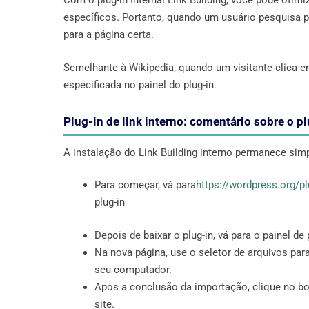
Com o plug-in Internal Link Building, você pode otimi
específicos. Portanto, quando um usuário pesquisa p
para a página certa.
Semelhante à Wikipedia, quando um visitante clica e
especificada no painel do plug-in.
Plug-in de link interno: comentário sobre o pl
A instalação do Link Building interno permanece si
Para começar, vá para
https://wordpress.org/plu
plug-in
Depois de baixar o plug-in, vá para o painel de
Na nova página, use o seletor de arquivos par
seu computador.
Após a conclusão da importação, clique no botã
site.