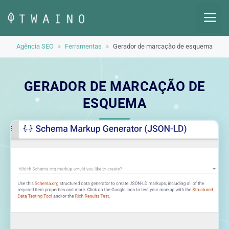
Pular
M
para
o
Agência SEO
»
Ferramentas
»
Gerador de marcação de esquema
conteúdo
GERADOR DE MARCAÇÃO DE
ESQUEMA