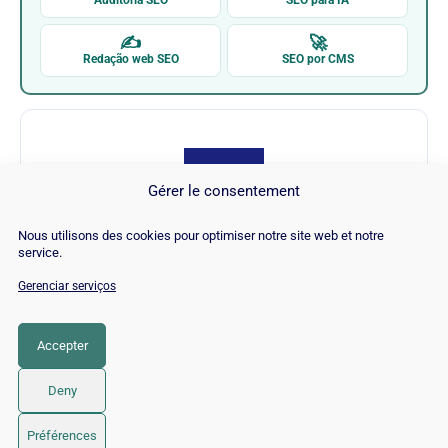
✍
🚀
Redação web SEO
SEO por CMS
Gérer le consentement
Nous utilisons des cookies pour optimiser notre site web et notre
Merkle
service.
Gerenciar serviços
Visitar Merkle →
Accepter
CATEGORIA
SEO
Deny
© 2026 Twaino
• Built with
GeneratePress
Préférences