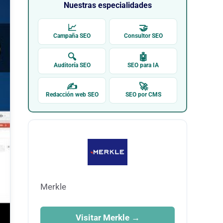
Nuestras especialidades
📈
🤝
Campaña SEO
Consultor SEO
🔍
🤖
Auditoría SEO
SEO para IA
✍
🚀
Redacción web SEO
SEO por CMS
Merkle
Visitar Merkle →