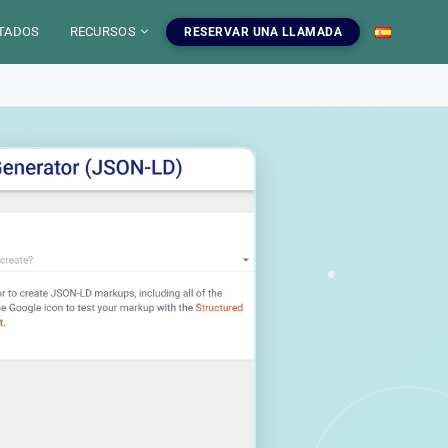
TADOS
RECURSOS
RESERVAR UNA LLAMADA
 IA
mientas SEO
uestros servicios SEO
EO
gratuitas, blog y
ampanas SEO, auditorias,
S
a dominar el SEO.
edaccion web y estrategia de
ontenido.
INFOGRAFIAS
r las herramientas
Ver nuestros servicios