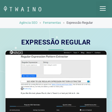
Pular
M
para
o
Agência SEO
»
Ferramentas
»
Expressão Regular
conteúdo
EXPRESSÃO REGULAR