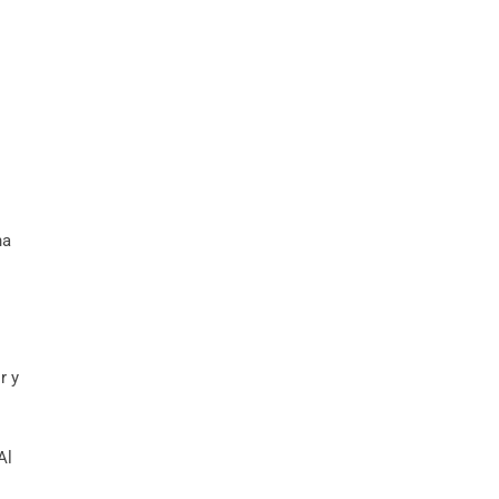
na
r y
Al