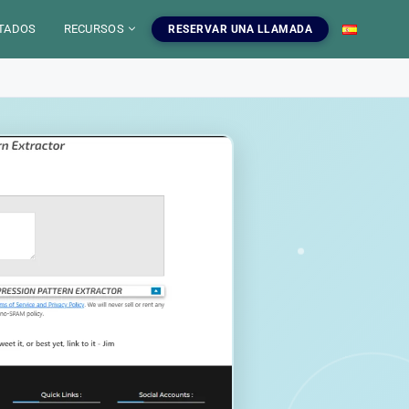
TADOS
RECURSOS
RESERVAR UNA LLAMADA
 IA
mientas SEO
uestros servicios SEO
EO
gratuitas, blog y
ampanas SEO, auditorias,
S
a dominar el SEO.
edaccion web y estrategia de
ontenido.
INFOGRAFIAS
r las herramientas
Ver nuestros servicios