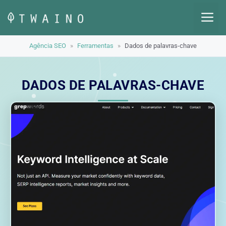
Pular
M
para
o
Agência SEO
»
Ferramentas
»
Dados de palavras-chave
conteúdo
DADOS DE PALAVRAS-CHAVE