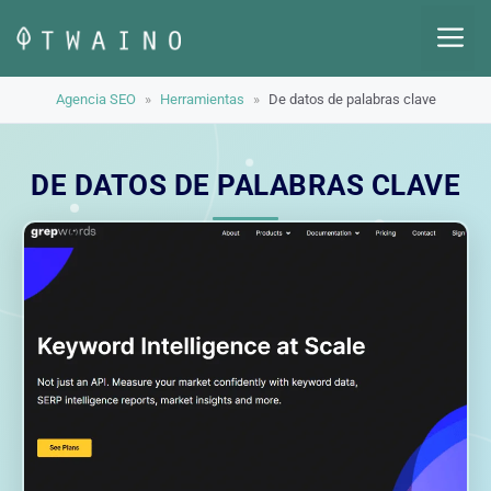
Saltar
M
al
contenido
Agencia SEO
»
Herramientas
»
De datos de palabras clave
DE DATOS DE PALABRAS CLAVE