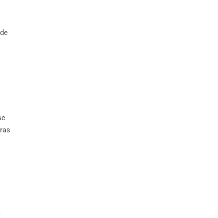
 de
se
ras
a