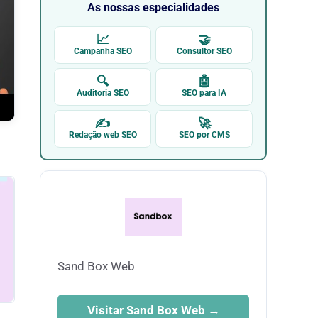
As nossas especialidades
📈
🤝
Campanha SEO
Consultor SEO
🔍
🤖
Auditoria SEO
SEO para IA
✍
🚀
Redação web SEO
SEO por CMS
Sand Box Web
Visitar Sand Box Web →