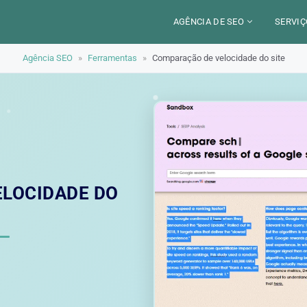
AGÊNCIA DE SEO
SERVIÇ
Agência SEO
»
Ferramentas
»
Comparação de velocidade do site
CERCA DE
CAM
SETORES
CON
LOCALIZAÇÃO
AUD
PARIS
SEO
TRABALHO
LYON
GEO 
ALEXANDRE MAROTEL
RED
LOCIDADE DO
TRE
ILU