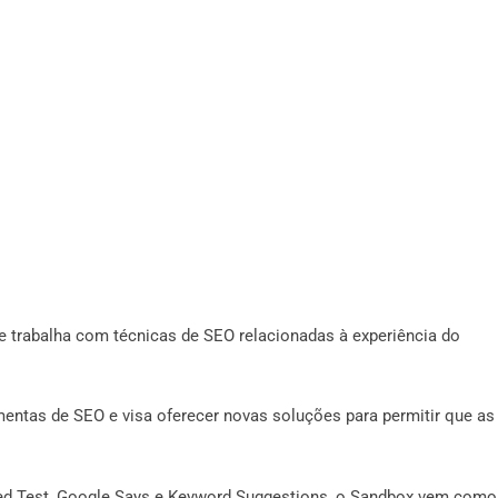
trabalha com técnicas de SEO relacionadas à experiência do
mentas de SEO e visa oferecer novas soluções para permitir que as
 ​​Test, Google Says e Keyword Suggestions, o Sandbox vem como