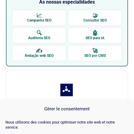
As nossas especialidades
📈
🤝
Campanha SEO
Consultor SEO
🔍
🤖
Auditoria SEO
SEO para IA
✍
🚀
Redação web SEO
SEO por CMS
Gérer le consentement
Anti-Spam - Wordpress (Plugin)
Nous utilisons des cookies pour optimiser notre site web et notre
service.
Visitar Anti-Spam - Wordpress (Plugin) →