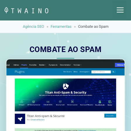
Pular
M
para
o
Agência SEO
»
Ferramentas
»
Combate ao Spam
conteúdo
COMBATE AO SPAM