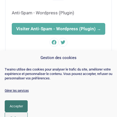
Anti-Spam - Wordpress (Plugin)
Visiter Anti-Spam - Wordpress (Plugin) →
FAMILLE
Gestion des cookies
SEO
Twaino utilise des cookies pour analyser le trafic du site, améliorer votre
expérience et personnaliser le contenu. Vous pouvez accepter, refuser ou
personnaliser vos préférences.
Gérer les services
© Copyright 2026 |
Plan du site
|
Contact
|
Blog
|
Recrutements
|
Mentions Légales
|
Politique de cookies
Accepter
LinkedIn
YouTube
Facebook
Pinterest
Instagram
Twitter
TikTok