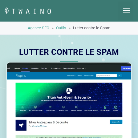
Aller
M
au
contenu
Agence SEO
»
Outils
»
Lutter contre le Spam
LUTTER CONTRE LE SPAM