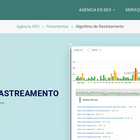
AGÊNCIA DE SEO
SERVIÇ
Agência SEO
»
Ferramentas
»
Algoritmo de Rastreamento
CERCA DE
CAM
SETORES
CON
LOCALIZAÇÃO
AUD
PARIS
SEO
TRABALHO
LYON
GEO 
ALEXANDRE MAROTEL
RED
RASTREAMENTO
TRE
ILU