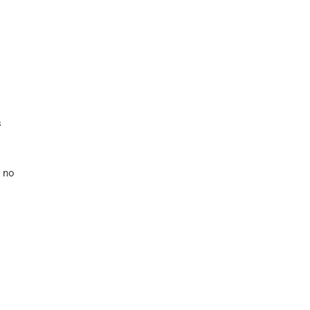
s
 no