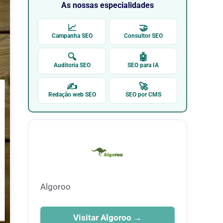
As nossas especialidades
📈
🤝
Campanha SEO
Consultor SEO
🔍
🤖
Auditoria SEO
SEO para IA
✍
🚀
Redação web SEO
SEO por CMS
Algoroo
Visitar Algoroo →