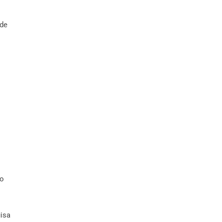
 de
do
isa