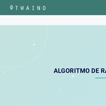
Pular
para
o
conteúdo
ALGORITMO DE 