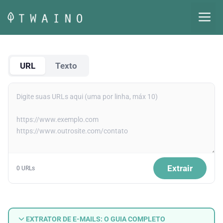
Pular
M
para
o
conteúdo
URL
Texto
Extrair
0 URLs
EXTRATOR DE E-MAILS: O GUIA COMPLETO