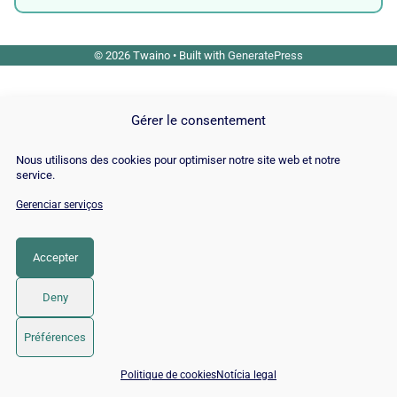
© 2026 Twaino
• Built with
GeneratePress
Gérer le consentement
Nous utilisons des cookies pour optimiser notre site web et notre
service.
Gerenciar serviços
Accepter
Deny
Préférences
📅 Agendar 15 min com um especialista SEO / GEO
Politique de cookies
Notícia legal