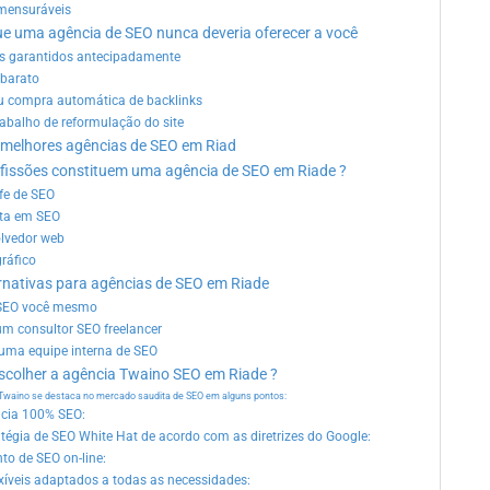
mensuráveis
 que uma agência de SEO nunca deveria oferecer a você
s garantidos antecipadamente
barato
u compra automática de backlinks
rabalho de reformulação do site
s melhores agências de SEO em Riad
ofissões constituem uma agência de SEO em Riade ?
efe de SEO
sta em SEO
lvedor web
gráfico
ernativas para agências de SEO em Riade
SEO você mesmo
um consultor SEO freelancer
uma equipe interna de SEO
escolher a agência Twaino SEO em Riade ?
Twaino se destaca no mercado saudita de SEO em alguns pontos:
cia 100% SEO:
tégia de SEO White Hat de acordo com as diretrizes do Google:
to de SEO on-line:
exíveis adaptados a todas as necessidades: