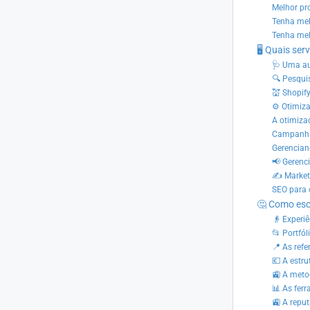
Melhor pr
Tenha mel
Tenha mel
🖥️ Quais se
🩺 Uma au
🔍 Pesqui
💒 Shopif
⚙ Otimiza
A otimiza
Campanha
Gerencian
📢 Gerenc
✍ Market
SEO para 
🤔 Como esc
👴 Experiê
📂 Portfól
📍 As refe
💶 A estru
🚉 A meto
📊 As ferr
🚉 A repu