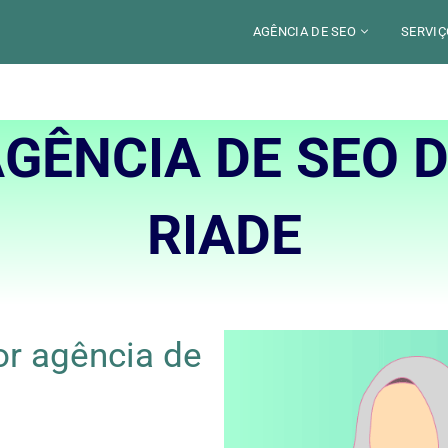
AGÊNCIA DE SEO
SERVIÇ
CERCA DE
CAM
GÊNCIA DE SEO 
SETORES
CON
LOCALIZAÇÃO
AUD
PARIS
SEO
TRABALHO
RIADE
LYON
GEO 
ALEXANDRE MAROTEL
RED
TRE
ILU
r agência de