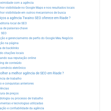
oximidade com a agência
hor visibilidade no Google Maps e nos resultados locais
hor visibilidade em outros mecanismos de busca
rviços a agência Twaino SEO oferece em Riade ?
ditoria local de SEO
sa de palavras-chave
y SEO
ção e gerenciamento de perfis do Google Meu Negócio
ção na página
 de backlinks
do citações locais
iando sua reputação online
ing de conteúdo
comércio eletrônico
olher a melhor agência de SEO em Riade ?
ncia de trabalho
io e conquistas anteriores
rências
tura de preços
dologia ou processo de trabalho
amentas e tecnologias utilizadas
tação e confiabilidade da agência