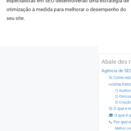
especialistas em SEO desenvolverão uma estratégia de
otimização à medida para melhorar o desempenho do
seu site.
Abale des 
Agência de SE
🚀 Como esc
📜Uma metod
1) Auditor
2) Otimiz
3) Criaçã
🚀 O que é r
🎓 O que é 
📞 Por que 
Melhor co