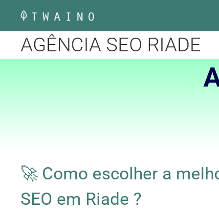
Pular
para
o
AGÊNCIA SEO RIADE
conteúdo
A
🚀 Como escolher a melho
SEO em Riade ?