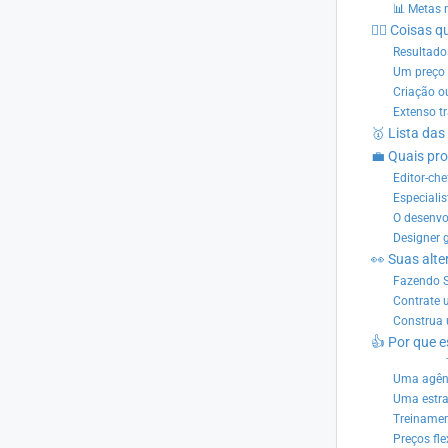
📊 Metas 
🙅‍♂️ Coisas
Resultado
Um preço 
Criação o
Extenso t
🥇 Lista da
💼 Quais pr
Editor-ch
Especiali
O desenvo
Designer 
👀 Suas alt
Fazendo 
Contrate 
Construa 
👍 Por que 
Uma agên
Uma estra
Treinamen
Preços fl