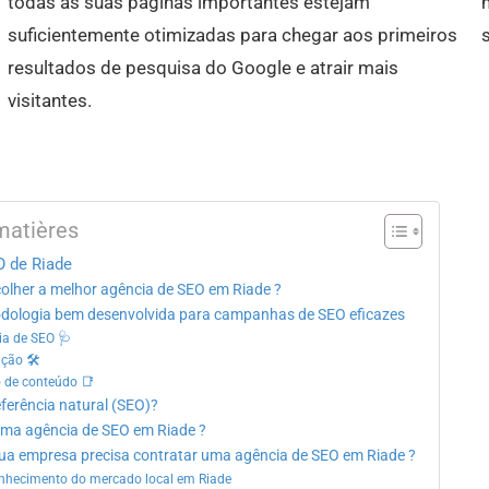
todas as suas páginas importantes estejam
suficientemente otimizadas para chegar aos primeiros
s
resultados de pesquisa do Google e atrair mais
visitantes.
matières
O de Riade
olher a melhor agência de SEO em Riade ?
ologia bem desenvolvida para campanhas de SEO eficazes
ia de SEO 🩺
ação 🛠
o de conteúdo 📑
eferência natural (SEO)?
uma agência de SEO em Riade ?
sua empresa precisa contratar uma agência de SEO em Riade ?
nhecimento do mercado local em Riade