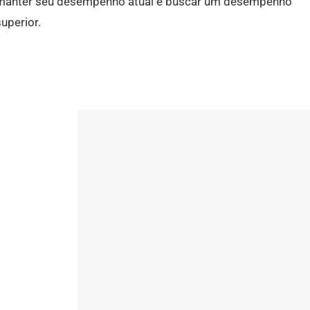
manter seu desempenho atual e buscar um desempenho
uperior.