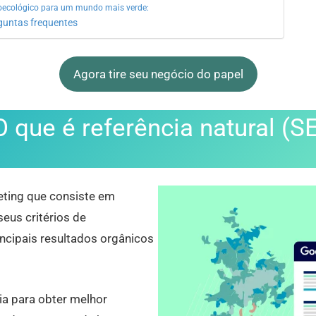
ecológico para um mundo mais verde:
guntas frequentes
Agora tire seu negócio do papel
O que é referência natural (S
eting que consiste em
eus critérios de
incipais resultados orgânicos
ia para obter melhor