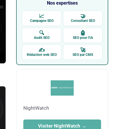
Nos expertises
📈
🤝
Campagne SEO
Consultant SEO
🔍
🤖
Audit SEO
SEO pour l'IA
✍
🚀
Rédaction web SEO
SEO par CMS
NightWatch
Visiter NightWatch →