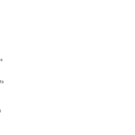
es
ts
i