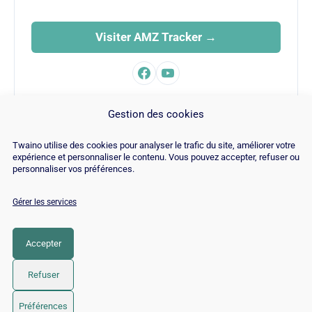
Visiter AMZ Tracker →
FAMILLE
Gestion des cookies
SEO
Twaino utilise des cookies pour analyser le trafic du site, améliorer votre
expérience et personnaliser le contenu. Vous pouvez accepter, refuser ou
personnaliser vos préférences.
Gérer les services
© Copyright 2026 |
Plan du site
|
Contact
|
Blog
|
Recrutements
|
Mentions Légales
|
Politique de cookies
Accepter
LinkedIn
YouTube
Facebook
Pinterest
Instagram
Twitter
TikTok
Refuser
Préférences