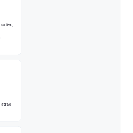
portivo,
o
 atrae