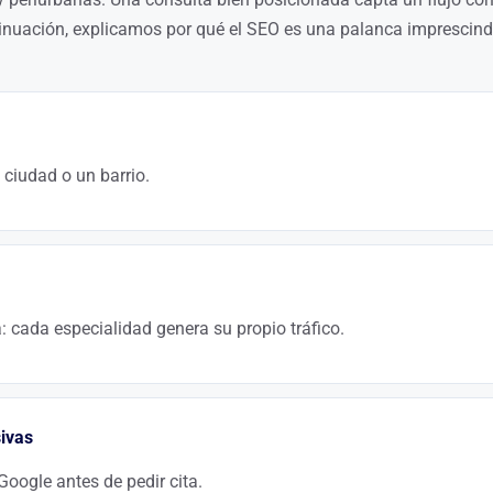
tinuación, explicamos por qué el SEO es una palanca imprescind
 ciudad o un barrio.
r su ficha de Google Business Profile, sus horarios, sus especialidades y
aps y en el paquete local.
ía: cada especialidad genera su propio tráfico.
iciónese en palabras clave de nicho como «fisio deportivo + ciudad» o
squedas convierten mejor y son menos competitivas.
sivas
Google antes de pedir cita.