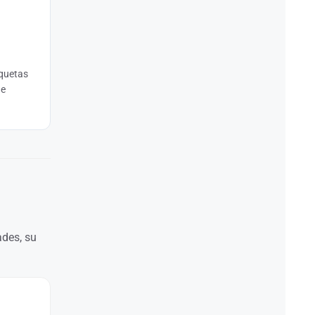
iquetas
de
ades, su