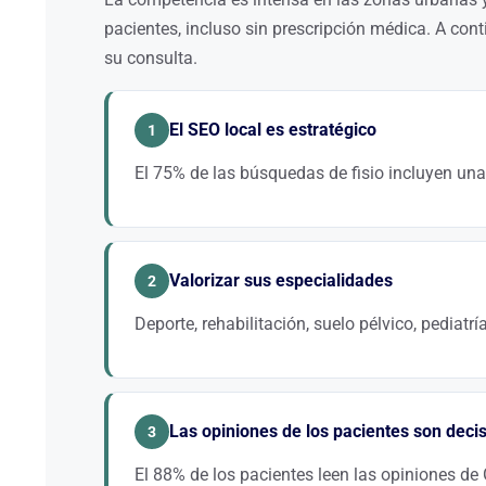
pacientes, incluso sin prescripción médica. A con
su consulta.
El SEO local es estratégico
1
El 75% de las búsquedas de fisio incluyen una
Sus pacientes viven en un radio de 3 a 5 km. Optimiza
opiniones es fundamental para aparecer en Google M
Valorizar sus especialidades
2
Deporte, rehabilitación, suelo pélvico, pediatr
En lugar de ser un «fisioterapeuta generalista», pos
«rehabilitación postoperatoria + ciudad». Estas bú
Las opiniones de los pacientes son deci
3
El 88% de los pacientes leen las opiniones de 