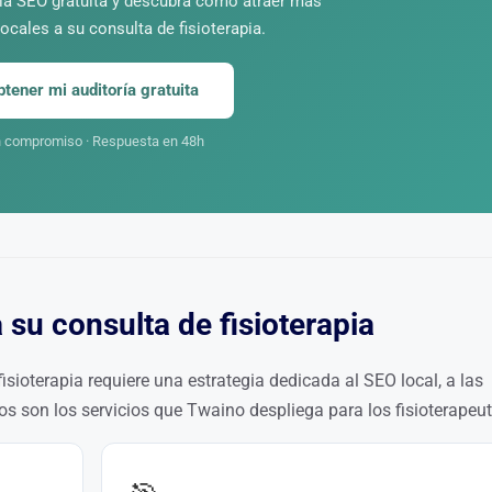
ría SEO gratuita y descubra cómo atraer más
ocales a su consulta de fisioterapia.
btener mi auditoría gratuita
n compromiso · Respuesta en 48h
 su consulta de fisioterapia
sioterapia requiere una estrategia dedicada al SEO local, a las
tos son los servicios que Twaino despliega para los fisioterapeu