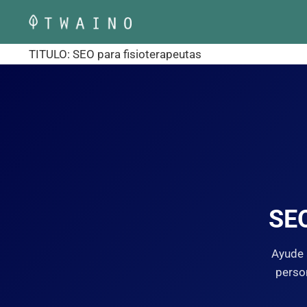
Saltar
al
contenido
TITULO: SEO para fisioterapeutas
SE
Ayude 
person