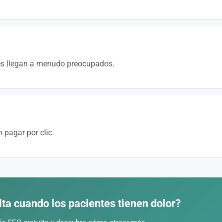
 la mayoría de los prospectos indecisos. La gestión proactiva de las opin
o también un sólido argumento de marketing.
tes llegan a menudo preocupados.
, sus especialidades y muestra opiniones positivas tranquiliza a los pacie
fianza se traduce en reservas de citas.
 pagar por clic.
es en 2 años. Cada euro invertido en SEO local se convierte en facturació
o que ofrece Google Ads.
lta cuando los pacientes tienen dolor?