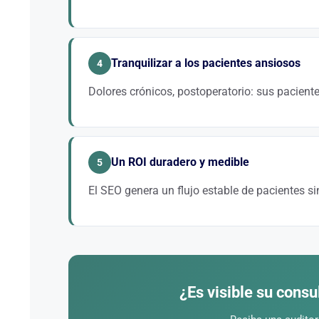
Una puntuación inferior a 4,3 estrellas hace perder a
Google y Doctolib es una poderosa palanca SEO, per
Tranquilizar a los pacientes ansiosos
4
Dolores crónicos, postoperatorio: sus pacien
Un sitio web que explica sus métodos, su trayectoria
antes incluso de la primera cita. Este trabajo de con
Un ROI duradero y medible
5
El SEO genera un flujo estable de pacientes sin
Un paciente fidelizado le reporta de media 15 sesion
recurrente durante varios años, muy por encima de l
¿Es visible su consu