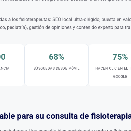
 a los fisioterapeutas: SEO local ultra-dirigido, puesta en val
ico, pediatría), gestión de opiniones y contenido experto para tra
00
68%
75%
ANCIA
BÚSQUEDAS DESDE MÓVIL
HACEN CLIC EN EL 
GOOGLE
ble para su consulta de fisioterapi
 periurbanas. Una consulta bien posicionada capta un flujo con