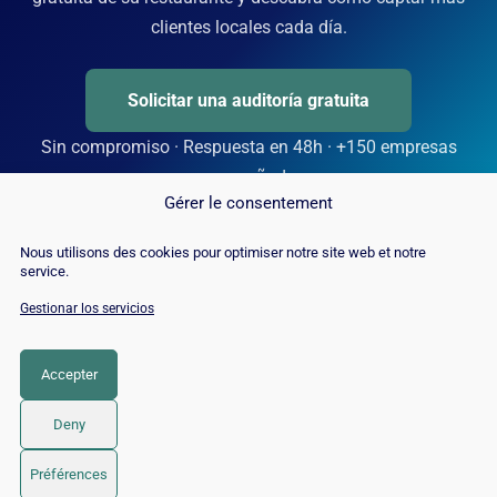
clientes locales cada día.
Solicitar una auditoría gratuita
Sin compromiso · Respuesta en 48h · +150 empresas
acompañadas
Gérer le consentement
Nous utilisons des cookies pour optimiser notre site web et notre
service.
Gestionar los servicios
Accepter
Deny
© 2026 Twaino
• Creado con
GeneratePress
Préférences