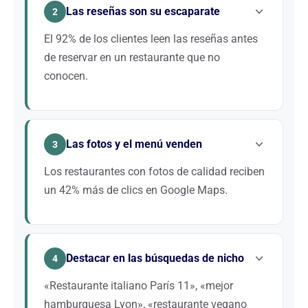
Las reseñas son su escaparate
gestionar sus reseñas, sus fotos y sus publicaciones
2
en Google Business Profile son las acciones con ROI
El 92% de los clientes leen las reseñas antes
inmediato para llenar su sala al mediodía y por la
de reservar en un restaurante que no
noche.
conocen.
Las reseñas de Google, TripAdvisor y TheFork son
su verdadero escaparate. Una nota por debajo de
Las fotos y el menú venden
4,2 estrellas hace perder hasta el 70% de los
3
prospectos. La gestión proactiva de las reseñas es
Los restaurantes con fotos de calidad reciben
una palanca de marketing tan poderosa como una
un 42% más de clics en Google Maps.
campaña publicitaria.
Sus platos deben abrir el apetito desde la búsqueda
en Google. Fotos profesionales, menú estructurado,
Destacar en las búsquedas de nicho
publicaciones regulares: estos elementos de
4
presentación son tenidos en cuenta directamente
«Restaurante italiano París 11», «mejor
por el algoritmo de Google para clasificar su
hamburguesa Lyon», «restaurante vegano
restaurante.