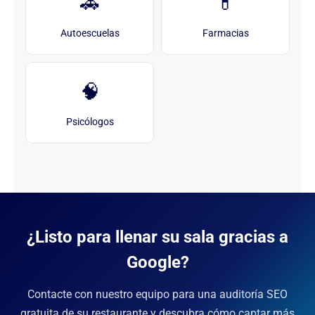
🚗
💊
Autoescuelas
Farmacias
🧠
Psicólogos
¿Listo para llenar su sala gracias a
Google?
Contacte con nuestro equipo para una auditoría SEO
gratuita de su restaurante y descubra cómo captar más