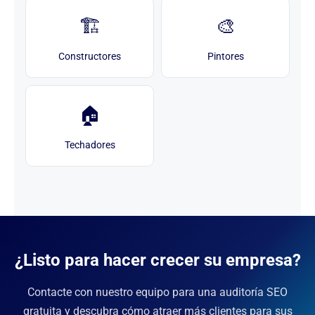
🏗️
🎨
Constructores
Pintores
🏠
Techadores
¿Listo para hacer crecer su empresa?
Contacte con nuestro equipo para una auditoría SEO
gratuita y descubra cómo atraer más clientes para sus