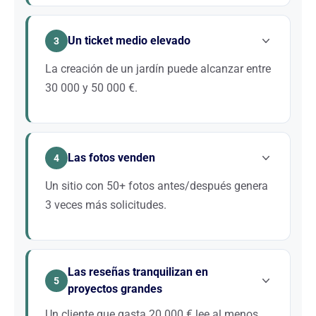
Los clientes quieren un paisajista cercano, que
comprenda el clima y las particularidades locales.
Un ticket medio elevado
Optimizar su Google Business Profile y su presencia
3
local es fundamental.
La creación de un jardín puede alcanzar entre
30 000 y 50 000 €.
Un solo proyecto puede cubrir varios años de
inversión en SEO. El ROI es especialmente atractivo
Las fotos venden
en este sector.
4
Un sitio con 50+ fotos antes/después genera
3 veces más solicitudes.
El paisajismo es visual. Galerías de proyectos,
vídeos y fotos antes/después bien estructuradas
Las reseñas tranquilizan en
atraen y convierten. Google también valora los sitios
5
proyectos grandes
con contenido visual rico.
Un cliente que gasta 20 000 € lee al menos