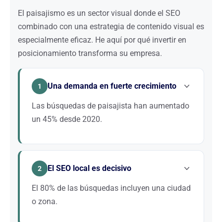
El paisajismo es un sector visual donde el SEO
combinado con una estrategia de contenido visual es
especialmente eficaz. He aquí por qué invertir en
posicionamiento transforma su empresa.
Una demanda en fuerte crecimiento
1
Las búsquedas de paisajista han aumentado
un 45% desde 2020.
Con el teletrabajo y las ganas de naturaleza, los
particulares invierten en sus espacios exteriores.
El SEO local es decisivo
Una empresa bien posicionada capta esta tendencia
2
y llena su agenda de proyectos con 6 meses de
El 80% de las búsquedas incluyen una ciudad
antelación.
o zona.