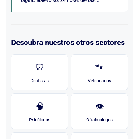
digital, abierto las 24 horas del día. »
Descubra nuestros otros sectores
🦷
🐾
Dentistas
Veterinarios
🧠
👁️
Psicólogos
Oftalmólogos