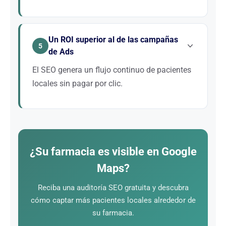
Ser visible en estas consultas significa captar una
clientela de urgencia que con frecuencia se volverá
Un ROI superior al de las campañas
fiel. Una estrategia SEO bien planificada cubre todas
5
de Ads
estas intenciones de búsqueda y convierte a estos
visitantes en pacientes habituales.
El SEO genera un flujo continuo de pacientes
locales sin pagar por clic.
A diferencia de Google Ads, el SEO construye un
activo duradero. Para una farmacia, cada nuevo
paciente local fidelizado representa cientos de euros
de ticket medio anual. Es el canal de marketing más
¿Su farmacia es visible en Google
rentable a largo plazo.
Maps?
Reciba una auditoría SEO gratuita y descubra
cómo captar más pacientes locales alrededor de
su farmacia.