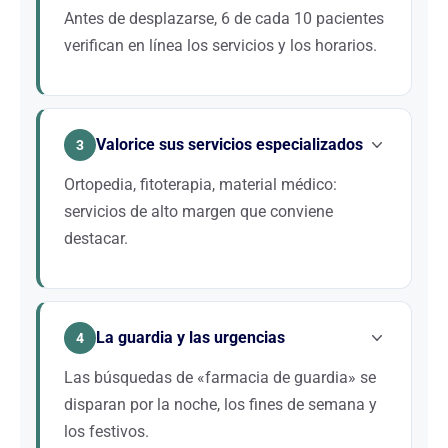
cuando un paciente busca una farmacia cercana.
Antes de desplazarse, 6 de cada 10 pacientes
verifican en línea los servicios y los horarios.
Horarios de apertura, guardia, disponibilidad de
productos, pago por tercero, cita de vacunación:
Valorice sus servicios especializados
toda información que sus pacientes quieren
3
encontrar rápidamente. Un sitio web actualizado y
Ortopedia, fitoterapia, material médico:
bien posicionado responde a sus preguntas antes
servicios de alto margen que conviene
incluso de que entren por su puerta.
destacar.
Estas áreas especializadas atraen a una clientela de
mayor valor añadido y diferencian su farmacia. El
La guardia y las urgencias
SEO permite crear páginas dedicadas que se
4
posicionan en consultas muy específicas como
Las búsquedas de «farmacia de guardia» se
«ortopedia farmacia + ciudad».
disparan por la noche, los fines de semana y
los festivos.