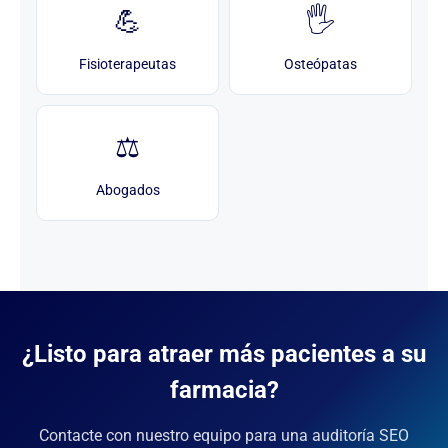
💪
🖐️
Fisioterapeutas
Osteópatas
⚖️
Abogados
¿Listo para atraer más pacientes a su
farmacia?
Contacte con nuestro equipo para una auditoría SEO