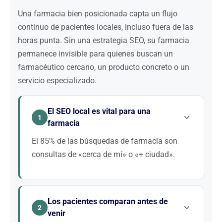
Una farmacia bien posicionada capta un flujo
continuo de pacientes locales, incluso fuera de las
horas punta. Sin una estrategia SEO, su farmacia
permanece invisible para quienes buscan un
farmacéutico cercano, un producto concreto o un
servicio especializado.
El SEO local es vital para una
1
farmacia
El 85% de las búsquedas de farmacia son
consultas de «cerca de mí» o «+ ciudad».
Su clientela vive en un radio de pocos kilómetros.
Optimizar su ficha de Google Business Profile, sus
Los pacientes comparan antes de
horarios, sus reseñas y su pack local es
2
venir
indispensable para aparecer en Google Maps