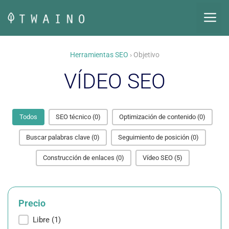
Saltar
M
al
contenido
Herramientas SEO
› Objetivo
VÍDEO SEO
Todos
SEO técnico
(0)
Optimización de contenido
(0)
Buscar palabras clave
(0)
Seguimiento de posición
(0)
Construcción de enlaces
(0)
Vídeo SEO
(5)
Precio
Precio
Libre
(1)