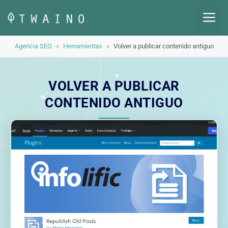
Saltar
M
al
contenido
Agencia SEO
»
Herramientas
»
Volver a publicar contenido antiguo
VOLVER A PUBLICAR
CONTENIDO ANTIGUO