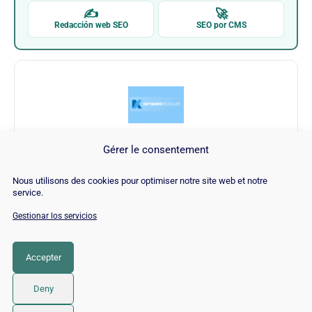
✍
🚀
Redacción web SEO
SEO por CMS
Gérer le consentement
Keyword Revealer
Nous utilisons des cookies pour optimiser notre site web et notre
service.
Visitar Keyword Revealer →
Gestionar los servicios
Accepter
CATEGORÍA
SEO
Deny
© 2026 Twaino
• Creado con
GeneratePress