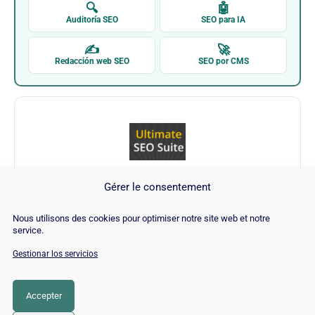
🔍
🤖
Auditoría SEO
SEO para IA
✍
🚀
Redacción web SEO
SEO por CMS
Gérer le consentement
Aheadwork Magento Extension
Nous utilisons des cookies pour optimiser notre site web et notre
service.
Visitar Aheadwork Magento Extension →
Gestionar los servicios
Accepter
CATEGORÍA