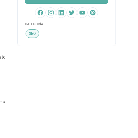
CATEGORÍA
SEO
ste
e a