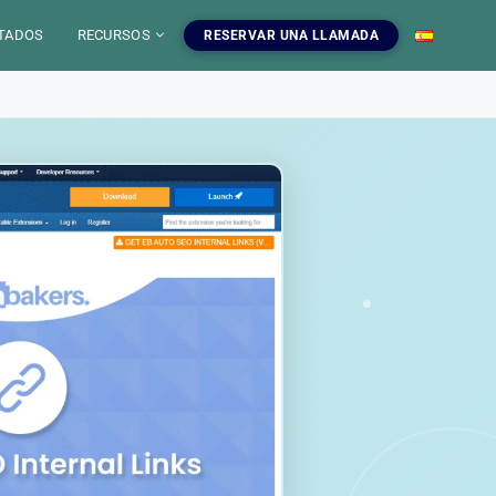
TADOS
RECURSOS
RESERVAR UNA LLAMADA
 IA
mientas SEO
uestros servicios SEO
EO
gratuitas, blog y
ampanas SEO, auditorias,
S
a dominar el SEO.
edaccion web y estrategia de
ontenido.
INFOGRAFIAS
r las herramientas
Ver nuestros servicios