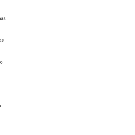
nas
as
lo
a