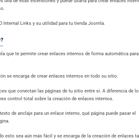
es una de esas extensiones y puede usarla para crear enlaces inter
so.
 Internal Links y su utilidad para tu tienda Joomla.
O?
a que te permite crear enlaces internos de forma automática para
ión se encarga de crear enlaces internos en todo su sitio.
s que conectan las páginas de tu sitio entre sí. A diferencia de l
nes control total sobre la creación de enlaces internos.
exto de anclaje para un enlace interno, qué página puede pasar el
gina.
o esto sea aún más fácil y se encarga de la creación de enlaces t