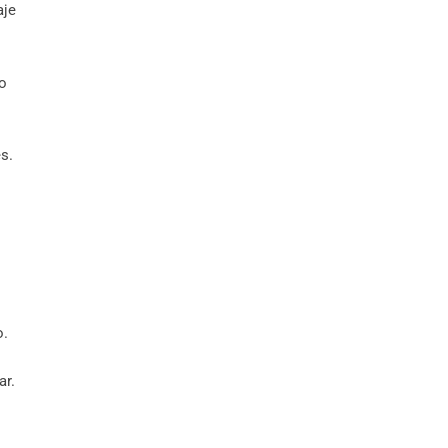
aje
to
s.
o.
ar.