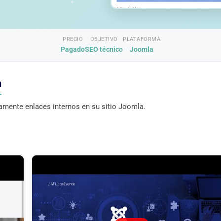
PRECIO
OBJETIVO
PLATAFORMA
Pagado
SEO técnico
Joomla
n
amente enlaces internos en su sitio Joomla.