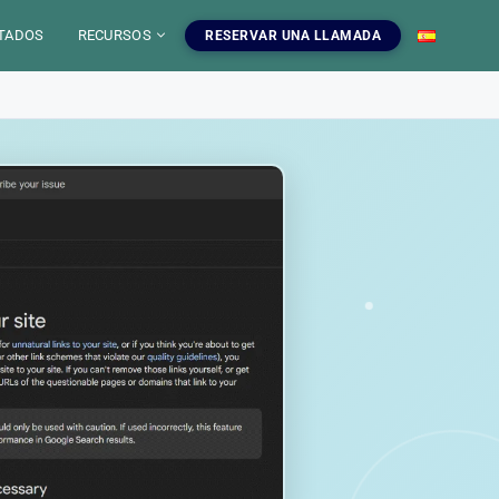
TADOS
RECURSOS
RESERVAR UNA LLAMADA
 IA
mientas SEO
uestros servicios SEO
EO
gratuitas, blog y
ampanas SEO, auditorias,
S
a dominar el SEO.
edaccion web y estrategia de
ontenido.
INFOGRAFIAS
r las herramientas
Ver nuestros servicios