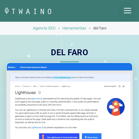
Saltar
M
al
contenido
Agencia SEO
»
Herramientas
»
del faro
DEL FARO