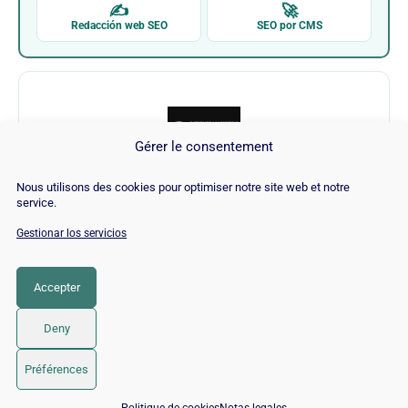
✍
🚀
Redacción web SEO
SEO por CMS
Gérer le consentement
Nous utilisons des cookies pour optimiser notre site web et notre
Internet Marketing Ninjas
service.
Gestionar los servicios
Visitar Internet Marketing Ninjas →
Accepter
CATEGORÍA
SEO
Deny
© 2026 Twaino
• Creado con
GeneratePress
Préférences
📅 Reservar 15 min con un experto SEO / GEO