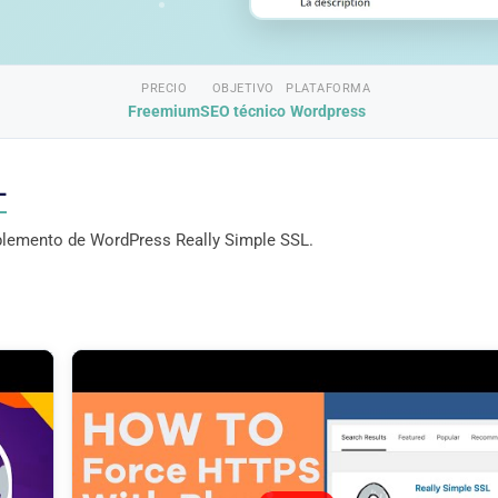
PRECIO
OBJETIVO
PLATAFORMA
Freemium
SEO técnico
Wordpress
L
mplemento de WordPress Really Simple SSL.