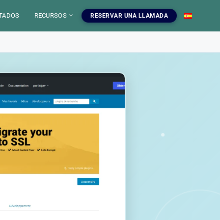
TADOS
RECURSOS
RESERVAR UNA LLAMADA
 IA
mientas SEO
uestros servicios SEO
EO
gratuitas, blog y
ampanas SEO, auditorias,
S
a dominar el SEO.
edaccion web y estrategia de
ontenido.
INFOGRAFIAS
r las herramientas
Ver nuestros servicios