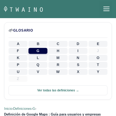
Saltar
M
al
contenido
🌱
GLOSARIO
A
B
C
D
E
F
G
H
I
J
K
L
M
N
O
P
Q
R
S
T
U
V
W
X
Y
Z
Ver todas las definiciones →
Inicio
›
Definiciones
›
G
›
Definición de Google Maps : Guía para usuarios y empresas