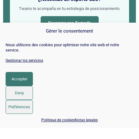
Twaino te acompaña en tu estrategia de posicionamiento.
Reservar una llamada
Gérer le consentement
Nous utilisons des cookies pour optimiser notre site web et notre
Nuestras especialidades
service.
Gestionar los servicios
📈
🤝
Campaña SEO
Consultor SEO
Accepter
🔍
🤖
Auditoría SEO
SEO para IA
Deny
✍
🚀
Redacción web SEO
SEO por CMS
Préférences
📅 Reservar 15 min con un experto SEO / GEO
Politique de cookies
Notas legales
© 2026 Twaino
• Creado con
GeneratePress