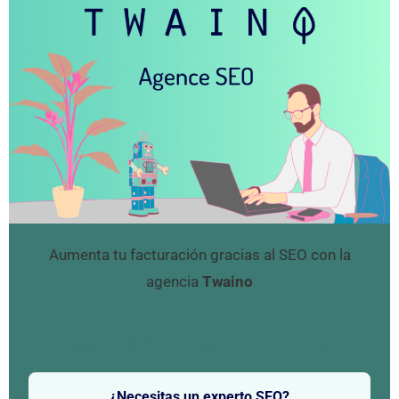
Aumenta tu facturación gracias al SEO con la
agencia
Twaino
Agencia SEO
Reservar una llamada
¿Necesitas un experto SEO?