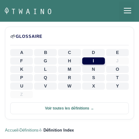
Aller
M
au
contenu
🌱
GLOSSAIRE
A
B
C
D
E
F
G
H
I
J
K
L
M
N
O
P
Q
R
S
T
U
V
W
X
Y
Z
Voir toutes les définitions →
Accueil
›
Définitions
›
I
›
Définition Index