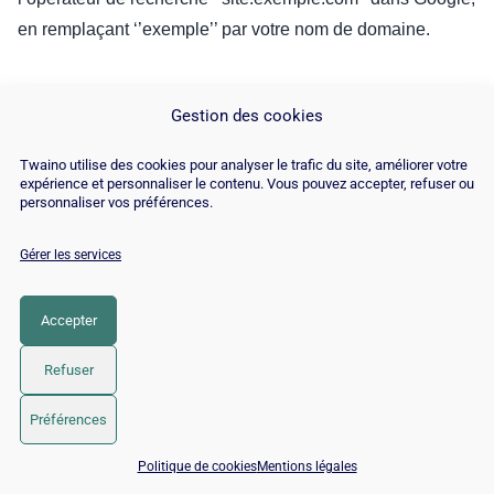
en remplaçant ‘’exemple’’ par votre nom de domaine.
Gestion des cookies
Twaino utilise des cookies pour analyser le trafic du site, améliorer votre
expérience et personnaliser le contenu. Vous pouvez accepter, refuser ou
personnaliser vos préférences.
Gérer les services
Accepter
Refuser
Préférences
📅 Réserver 15 min avec un expert SEO / GEO
Politique de cookies
Mentions légales
Bien que le statut d’indexation d’un site Web puisse être