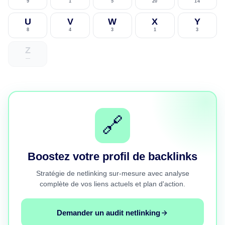
9
1
5
20
14
U
V
W
X
Y
8
4
3
1
3
Z
—
🔗
Boostez votre profil de backlinks
Stratégie de netlinking sur-mesure avec analyse
complète de vos liens actuels et plan d'action.
Demander un audit netlinking