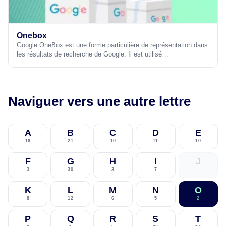
Onebox
Google OneBox est une forme particulière de représentation dans
les résultats de recherche de Google. Il est utilisé…
Naviguer vers une autre lettre
A
B
C
D
E
16
21
10
11
10
F
G
H
I
J
3
30
3
7
—
K
L
M
N
O
8
12
6
5
2
P
Q
R
S
T