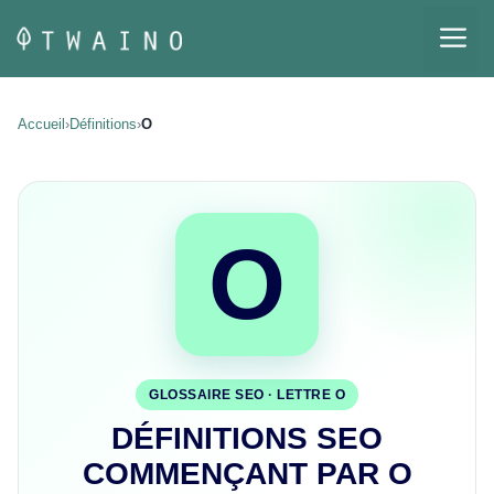
Aller
M
au
contenu
Accueil
›
Définitions
›
O
O
GLOSSAIRE SEO · LETTRE O
DÉFINITIONS SEO
COMMENÇANT PAR O