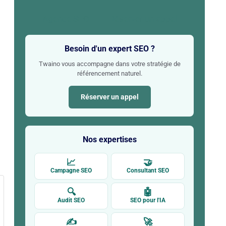
Agence SEO
Réserver un appel
Besoin d'un expert SEO ?
Twaino vous accompagne dans votre stratégie de
référencement naturel.
Réserver un appel
Nos expertises
📈
🤝
Campagne SEO
Consultant SEO
🔍
🤖
Audit SEO
SEO pour l'IA
✍
🚀