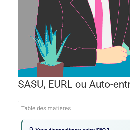
SASU, EURL ou Auto-ent
Table des matières
🔍 Vous diagnostiquez votre SEO ?