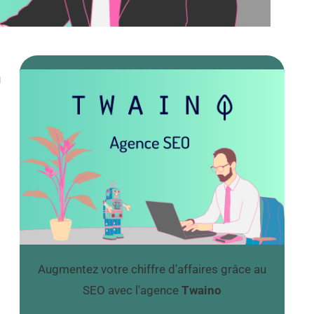
u
Augmentez votre chiffre d'affaires grâce au
SEO avec l'agence
Twaino