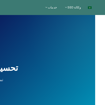
نتقل
وكالة SEO
خدمات
لى
لمحتوى
تحسين محر