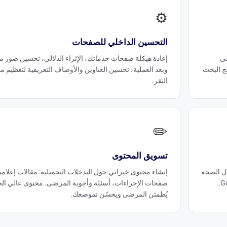
⚙️
التحسين الداخلي للصفحات
ور في
إعادة هيكلة صفحات خدماتك، الإثراء الدلالي، تحسين صور ما
ئج البحث
وبعد العملية، تحسين العناوين والأوصاف التعريفية لتعظيم م
النقر.
✏️
تسويق المحتوى
ل الصحة
إنشاء محتوى خبراتي حول التدخلات التجميلية: مقالات إعلامي
صفحات الإجراءات، أسئلة وأجوبة المرضى. محتوى عالي الج
يُطمئن المرضى ويحسّن تموضعك.