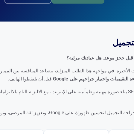
ميل نمواً يتجاوز 60% في السنوات الأخيرة. في مواجهة هذا الطلب المتزايد، تتصاعد المنافسة بين الم
لتقييمات واختيار جراحهم على Google
قبل أن يلتقطوا الهاتف.
في مجال تكون فيه الثقة والسمعة حاسمتَين، يتيح لك SEO بناء صورة مهنية وطمأنينة على الإنترنت، مع الالتزام التام بال
في Twaino، نضع استراتيجيات SEO مُصمَّمة خصيصاً لجراحة التجميل لتحسين ظهورك على Google، وتعزيز ثقة المر