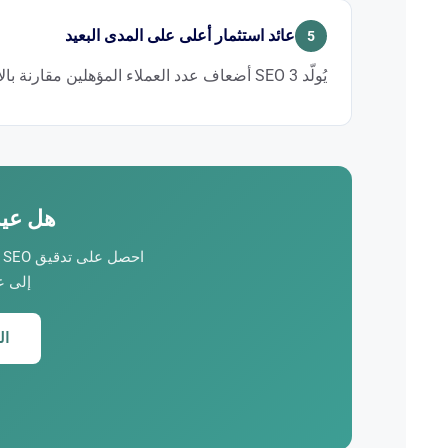
الجودة. وهو رافعة متوافقة تماماً مع الالتزامات الأخلاقية للم
عائد استثمار أعلى على المدى البعيد
5
يُولّد SEO 3 أضعاف عدد العملاء المؤهلين مقارنة بالإعلانات المدفوعة، مع تكلفة اكتساب متناقصة.
الإعلانية التي يتوقف أثرها فور توقفك عن الدفع، يبني SEO أصلاً دائماً.
هل عيادت
ا
إلى ع
ال