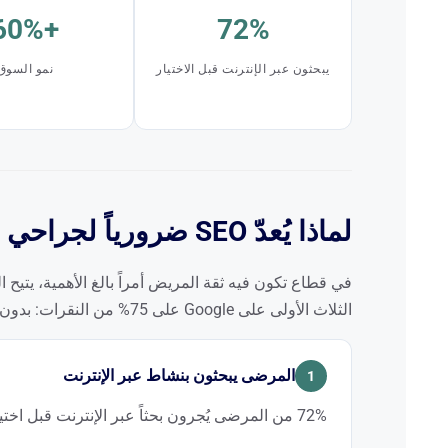
+60%
72%
يبحثون عبر الإنترنت قبل الاختيار
نمو السوق
لماذا يُعدّ SEO ضرورياً لجراحي التجميل
في قطاع تكون فيه ثقة المريض أمراً بالغ الأهمية، يتيح
الثلاث الأولى على Google على 75% من النقرات: بدون SEO، تظل عيادتك غير مرئية أمام منافسين أفضل تموضعاً.
المرضى يبحثون بنشاط عبر الإنترنت
1
72% من المرضى يُجرون بحثاً عبر الإنترنت قبل اختيار جراح التجميل.