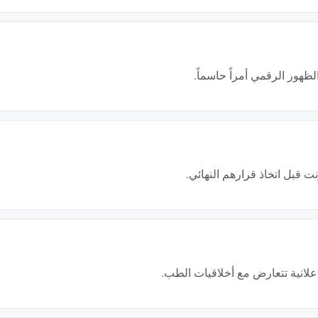
يقضي المرضى الذين يفكرون في إجراء تجميلي عدة أسابيع في المتوسط للبحث على Google. يقارنون الممارسين، ويقرؤون الشهاد
 البحث أمر جوهري لاستقطاب هؤلاء المرضى المؤهلين.
ظهور الرقمي أمراً حاسماً.
مع نمو يتجاوز 60%، يشهد قطاع جراحة التجميل تزايداً في عدد الممارسين كل عام. بدون استراتيجية SEO متينة، تخاطر بالضياع وسط عش
في جراحة التجميل، الثقة هي العامل الأول في قرار المريض. إن التموضع الجيد على Google، مقترناً بتقييمات إيجابية ومحتوى خبراتي،
 محدوداً بالنسبة للمهنيين الصحيين، يرتكز التحسين الطبيعي على إنشاء محتوى إعلام