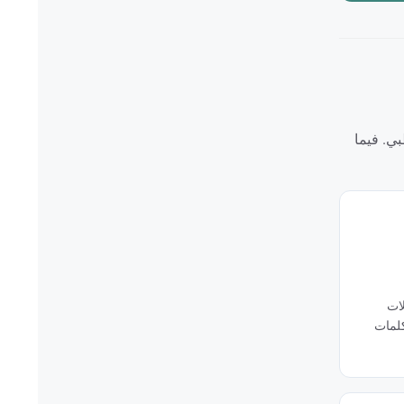
طاع الطبي. فيما
لات
كلمات