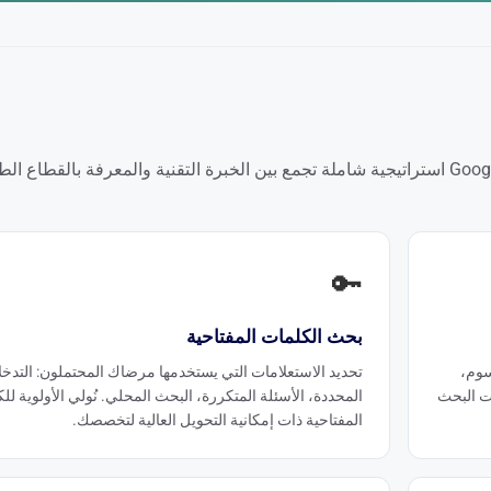
يتطلب تصدُّر موقع جراحة التجميل النتائج الأولى على Google استراتيجية شاملة تجمع بين الخبرة التقنية والمعرفة بالق
🔑
بحث الكلمات المفتاحية
سوم،
تحديد الاستعلامات التي يستخدمها مرضاك المحتملون: التدخ
ت البحث
المحددة، الأسئلة المتكررة، البحث المحلي. نُولي الأولوية لل
المفتاحية ذات إمكانية التحويل العالية لتخصصك.