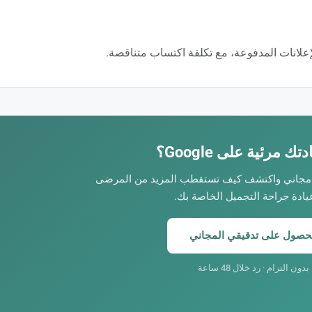
هنة.
في جراحة التجميل، متوسط الإنفاق لكل مريض مرتفع. كل مريض جديد مُكتسَب عبر SEO يمثل عائداً استثمارياً ملموساً. على خلاف الحملات
ك مرئية على Google؟
حصل على تدقيق SEO مجاني واكتشف كيف تستقطب المزيد من المرضى
يادة جراحة التجميل الخاصة بك.
حصول على تدقيقي المجاني
بدون التزام · رد خلال 48 ساعة