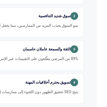
نتائج ما قبل وبعد العملية. إن الظهور في هذه المرحلة من
سوق شديد التنافسية
2
نمو السوق يجذب المزيد من الممارسين، مما يجعل ال
المنافسين في منطقتك الجغرافية.
الثقة والسمعة عاملان حاسمان
3
89% من المرضى يطّلعون على التقييمات عبر الإنترنت قبل اتخاذ قرارهم النهائي.
الثقة قبل الاستشارة الأولى.
تسويق يحترم أخلاقيات المهنة
4
يتيح SEO تحقيق الظهور دون اللجوء إلى ممارسات إعلانية تتعارض مع أخلاقيات الطب.
على خلاف الإعلان المباشر، الذي كثيراً ما يكون مُقيَّداً أو