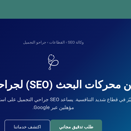
وكالة SEO
›
القطاعات
› جراحو التجميل
🩺
كات البحث (SEO) لجراحي التجميل
تميّز في قطاع شديد التنافسية. يساعد SEO جراحي
مؤهلين عبر Google.
طلب تدقيق مجاني
اكتشف خدماتنا