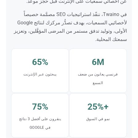
عن أخصائي سمعيات على الإنترنت قبل حجز موعد.
في Twaino، ننفّذ استراتيجيات SEO مصمَّمة خصيصاً
لأخصائيي السمعيات، بهدف تصدُّر مركزك لنتائج Google
الأولى، وتوليد تدفق مستمر من المرضى المؤهَّلين، وتعزيز
سمعتك المحلية.
65%
6M
فرنسي يعانون من ضعف
يبحثون عبر الإنترنت
السمع
75%
+25%
نمو في السوق
ينقرون على أفضل 3 نتائج
في GOOGLE