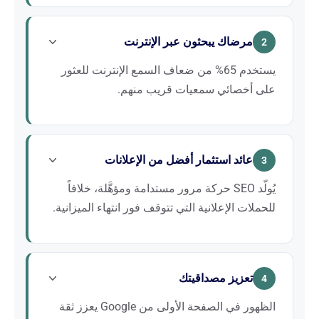
قفز عدد الأجهزة السمعية المباعة في فرنسا بأكثر من
25% خلال السنوات الأخيرة. يجذب هذا النمو منافسين جدداً
مرضاك يبحثون عبر الإنترنت
إلى السوق. وبدون حضور رقمي قوي، يخاطر مركزك
2
بخسارة حصته السوقية أمام العلامات التي تستثمر بكثافة
يستخدم 65% من ضعاف السمع الإنترنت للعثور
في SEO.
على أخصائي سمعيات قريب منهم.
يجري المرضى وذووهم عمليات بحث من قبيل “أخصائي
سمعيات بالقرب مني” أو “أفضل أخصائي سمعيات +
عائد استثمار أفضل من الإعلانات
المدينة” أو “جهاز سمعي مُعاد تمويله”. إن لم يظهر موقعك
3
في النتائج الأولى، سيتوجه هؤلاء المرضى إلى منافس
يُولّد SEO حركة مرور مستدامة ومؤهَّلة، خلافاً
مُحسَّن أكثر لمحركات البحث.
للحملات الإعلانية التي تتوقف فور انتهاء الميزانية.
قد تصل تكلفة النقرة على الكلمات المفتاحية المتعلقة
بالسمعيات إلى عدة يوروهات عبر Google Ads. مع SEO،
تعزيز مصداقيتك
تستثمر في أصل دائم: كل مرتبة مكتسبة تواصل توليد
4
الزيارات والمواعيد شهراً بعد شهر، دون تكلفة إضافية لكل
الظهور في الصفحة الأولى من Google يعزز ثقة
زيارة.