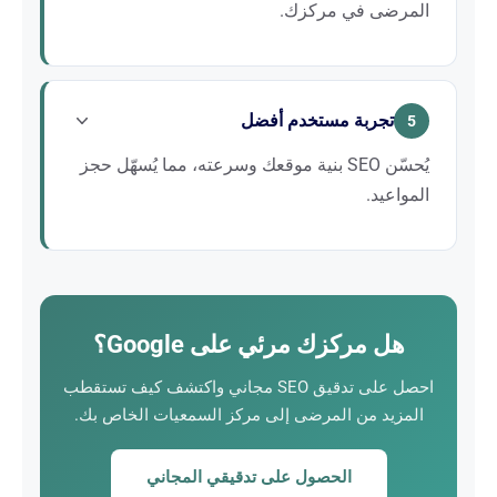
المرضى في مركزك.
يربط المرضى بطبيعتهم النتائجَ الأولى في Google
بالمهنيين الموثوقين والمعترف بهم. يُرسّخ التصنيف الجيد،
تجربة مستخدم أفضل
مقروناً بتقييمات إيجابية ومحتوى متخصص، مكانة مركزك
5
بوصفه مرجعاً في منطقتك الجغرافية.
يُحسّن SEO بنية موقعك وسرعته، مما يُسهّل حجز
المواعيد.
يستلزم تحسين موقعك للإحالة الطبيعية تسريعَ تحميله،
وتحسين تجربته على الهاتف المحمول، ووضوح معلوماته.
والنتيجة: يعثر الزوار بسهولة أكبر على ما يبحثون عنه
وينتقلون إلى الفعل بيسر أكبر (اتصال، حجز موعد
هل مركزك مرئي على Google؟
إلكتروني).
احصل على تدقيق SEO مجاني واكتشف كيف تستقطب
المزيد من المرضى إلى مركز السمعيات الخاص بك.
الحصول على تدقيقي المجاني