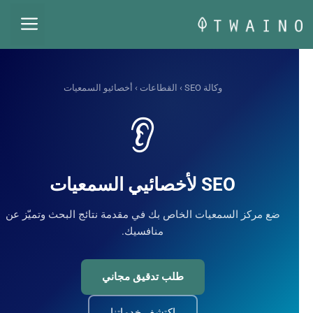
قل
القائم
حتوى
وكالة SEO
›
القطاعات
› أخصائيو السمعيات
👂
SEO لأخصائيي السمعيات
ضع مركز السمعيات الخاص بك في مقدمة نتائج البحث وتميّز عن
منافسيك.
طلب تدقيق مجاني
اكتشف خدماتنا