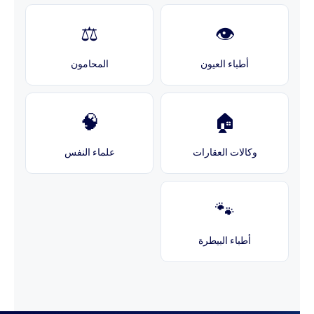
⚖️
👁️
أطباء العيون
المحامون
🧠
🏠
وكالات العقارات
علماء النفس
🐾
أطباء البيطرة