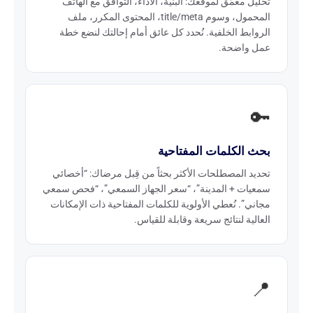
تحليل معمَّق لموقعك: البنية، الأداء، التوافق مع الهاتف
المحمول، وسوم title/meta، المحتوى المكرر، ملف
الروابط الخلفية. نُحدد كل عائق أمام إحالتك لنضع خطة
عمل واضحة.
🔑
بحث الكلمات المفتاحية
تحديد المصطلحات الأكثر بحثاً من قِبل مرضاك: “أخصائي
سمعيات + المدينة”، “سعر الجهاز السمعي”، “فحص سمعي
مجاني”. نُعطي الأولوية للكلمات المفتاحية ذات الإمكانات
العالية لنتائج سريعة وقابلة للقياس.
📍