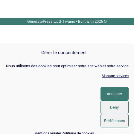
© 2026 Twaino
• Built with
قالب GeneratePress
Gérer le consentement
Nous utilisons des cookies pour optimiser notre site web et notre service
Manage service
Accepter
Deny
Préférences
تدقيق SEO مجاني ←
📅 احجز 15 دقيقة مع خبير SEO / GEO
Mentions légales
Politique de cookies