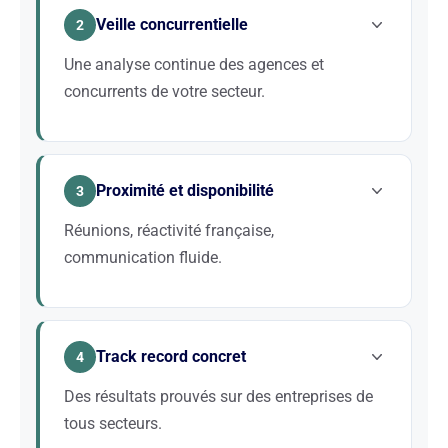
Business Profile, NAP, citations locales, maillage par
Veille concurrentielle
quartiers) spécifiques à Amiens.
2
Une analyse continue des agences et
concurrents de votre secteur.
Nous benchmarkons en continu les acteurs de votre
niche pour identifier les opportunités de mots-clés,
Proximité et disponibilité
les gaps de contenu et les stratégies de netlinking
3
gagnantes.
Réunions, réactivité française,
communication fluide.
Twaino est basée en France, nous répondons sous
24h. Pas de call center offshore, pas de barrière
Track record concret
linguistique.
4
Des résultats prouvés sur des entreprises de
tous secteurs.