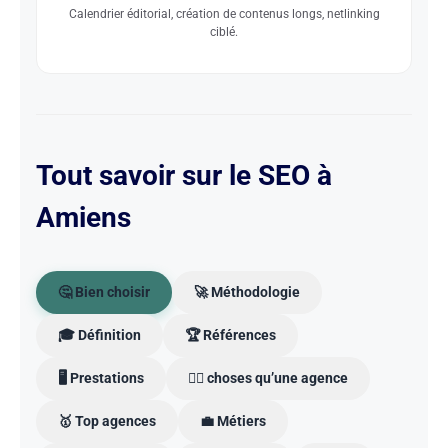
Calendrier éditorial, création de contenus longs, netlinking
ciblé.
Tout savoir sur le SEO à
Amiens
🤔 Bien choisir
🚀 Méthodologie
🎓 Définition
🏆 Références
🖥️ Prestations
🙅‍♂️ choses qu’une agence
🥇 Top agences
💼 Métiers