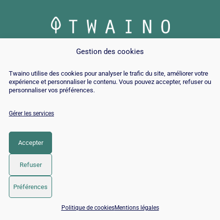
© Copyright 2026 |
Plan du site
|
Contact
|
Blog
|
Gestion des cookies
Recrutements
|
Mentions Légales
|
Politique de cookies
Twaino utilise des cookies pour analyser le trafic du site, améliorer votre
expérience et personnaliser le contenu. Vous pouvez accepter, refuser ou
LinkedIn
YouTube
Facebook
Pinterest
Instagram
Twitter
TikTok
personnaliser vos préférences.
Gérer les services
Accepter
Refuser
Préférences
📅 Réserver 15 min avec un expert SEO / GEO
Politique de cookies
Mentions légales