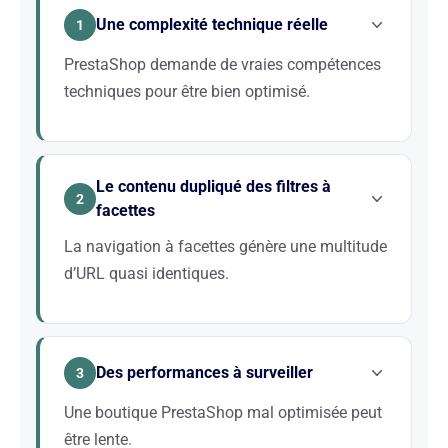
Une complexité technique réelle
1
PrestaShop demande de vraies compétences
techniques pour être bien optimisé.
Configuration serveur, version PHP, gestion du
cache, structure de la base : chaque élément
Le contenu dupliqué des filtres à
impacte le SEO. Notre expertise PrestaShop garantit
2
facettes
une optimisation technique solide.
La navigation à facettes génère une multitude
d’URL quasi identiques.
Sans gestion fine des balises canoniques et des
règles d’indexation, Google gaspille son budget de
Des performances à surveiller
crawl sur des pages sans valeur. Nous structurons
3
votre navigation pour préserver vos pages
Une boutique PrestaShop mal optimisée peut
stratégiques.
être lente.