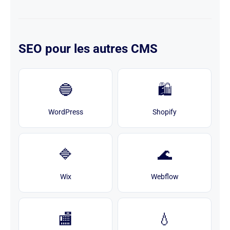
SEO pour les autres CMS
🔵
🛍️
WordPress
Shopify
🔷
🌊
Wix
Webflow
🏬
💧